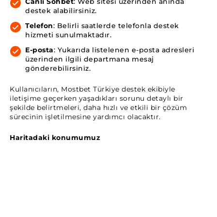
Canlı Sohbet
: Web sitesi üzerinden anında
destek alabilirsiniz.
Telefon
: Belirli saatlerde telefonla destek
hizmeti sunulmaktadır.
E-posta
: Yukarıda listelenen e-posta adresleri
üzerinden ilgili departmana mesaj
gönderebilirsiniz.
Kullanıcıların, Mostbet Türkiye destek ekibiyle
iletişime geçerken yaşadıkları sorunu detaylı bir
şekilde belirtmeleri, daha hızlı ve etkili bir çözüm
sürecinin işletilmesine yardımcı olacaktır.
Haritadaki konumumuz