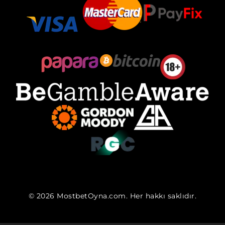
© 2026 MostbetOyna.com. Her hakkı saklıdır.